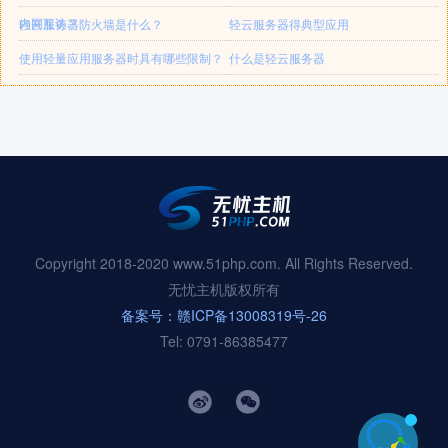
内网互访？
轻云服务器防火墙是什么？
轻云服务器得典型应用
使用轻量应用服务器时具有哪些限制？
什么是轻云服务器
Copyright 2018-2020 www.51php.com. All Rights Reserved.
无忧主机版权所有
备案号：赣ICP备13008319号-26
Tel: 0791-86385477