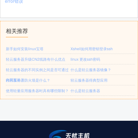
error错误
相关推荐
新手如何安装linux宝塔
Xshell如何用密钥登录ssh
轻云服务器升级CN2线路有什么优点
linux 更改ssh密码
轻云服务器的不同实例之间是否可通过
什么是轻云服务器镜像？
内网互访？
轻云服务器防火墙是什么？
轻云服务器得典型应用
使用轻量应用服务器时具有哪些限制？
什么是轻云服务器