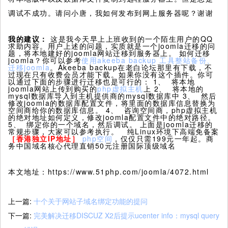
调试不成功。请问小唐，我如何发布到网上服务器呢？谢谢
我的建议：
这是我今天早上上班收到的一个陌生用户的QQ
求助内容。用户上述的问题，实质就是一个joomla迁移的问
题，将本地建好的joomla网站迁移到服务器上。 如何迁移
joomla？你可以参考
使用akeeba backup 工具整站备份、
迁移joomla
。Akeeba backup在老白论坛那里有下载，不
过现在只有收费会员才能下载。如果你没有这个插件。你可
以通过下面的步骤进行迁移也是可行的： 1、 将本地
joomla网站上传到购买的
php虚拟主机
上 2、 将本地的
mysql数据库导入到主机提供商的mysql数据库中 3、 然后
修改joomla的数据库配置文件，将里面的数据库信息替换为
空间商给你的数据库信息。 4、 咨询空间商，php虚拟主机
的绝对地址如何定义，修改joomla配置文件中的绝对路径。
5、 绑定你的一个域名，然后调试。 上面是joomla迁移的
常规步骤，大家可以参考执行。 纯Linux环境下高端免备案
［香港独立IP地址］
php空间
，仅仅只需199元一年起。商
务中国域名核心代理直销50元注册国际顶级域名
本文地址：https://www.51php.com/joomla/4072.html
上一篇:
十个关于网站子域名绑定功能的提问
下一篇:
完美解决迁移DISCUZ X2后提示ucenter info：mysql query