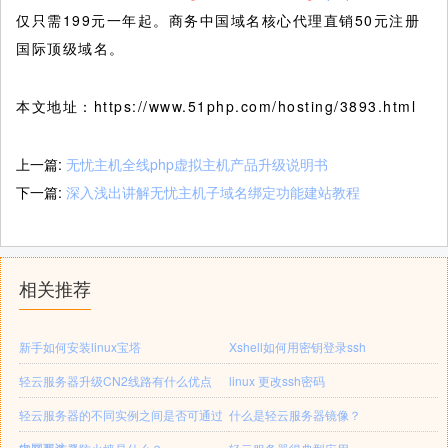
仅只需199元一年起。商务中国域名核心代理直销50元注册
国际顶级域名。
本文地址：https://www.51php.com/hosting/3893.html
上一篇:
无忧主机全线php虚拟主机产品升级说明书
下一篇:
深入浅出讲解无忧主机子域名绑定功能建站教程
相关推荐
新手如何安装linux宝塔
Xshell如何用密钥登录ssh
轻云服务器升级CN2线路有什么优点
linux 更改ssh密码
轻云服务器的不同实例之间是否可通过
什么是轻云服务器镜像？
内网互访？