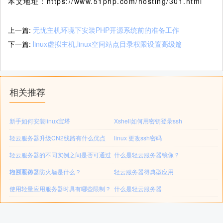
本文地址：https://www.51php.com/hosting/301.html
上一篇:
无忧主机环境下安装PHP开源系统前的准备工作
下一篇:
linux虚拟主机,linux空间站点目录权限设置高级篇
相关推荐
新手如何安装linux宝塔
Xshell如何用密钥登录ssh
轻云服务器升级CN2线路有什么优点
linux 更改ssh密码
轻云服务器的不同实例之间是否可通过
什么是轻云服务器镜像？
内网互访？
轻云服务器防火墙是什么？
轻云服务器得典型应用
使用轻量应用服务器时具有哪些限制？
什么是轻云服务器