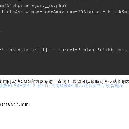
m/51php/category_js.php?

rticle&show_mod=none&max_num=20&target=_blank&ma


="'+hb_data_url[i]+'" target="_blank">'+hb_data_
，请直接访问宏博CMS官方网站进行查询！ 希望可以帮助到各位站长
播放FLASH文件？
如何让宏博CMS不显示联系资料，收货地址，
s/18544.html