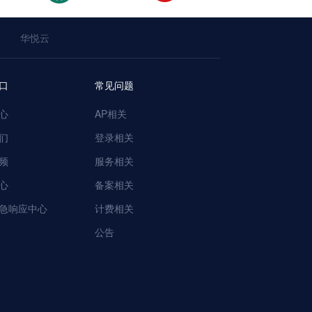
华悦云
口
常见问题
心
AP相关
们
登录相关
频
服务相关
心
备案相关
急响应中心
计费相关
公告