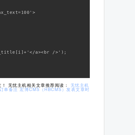
x_text=100'>

title[i]+'</a><br />');

朋友！ 无忧主机相关文章推荐阅读：
无忧主机
订单备注
宏博CMS（HBCMS）发表文章时