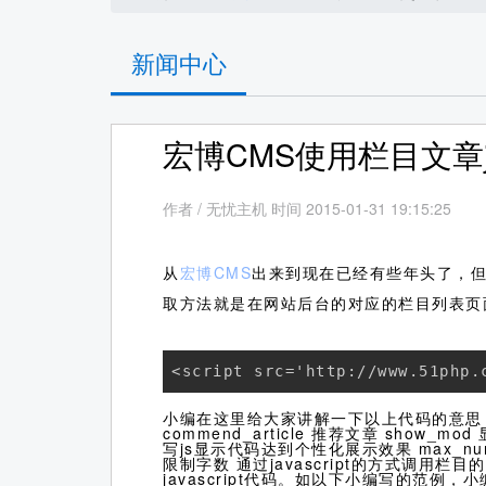
新闻中心
宏博CMS使用栏目文章js
作者
/
无忧主机 时间 2015-01-31 19:15:25
从
宏博CMS
出来到现在已经有些年头了，但
取方法就是在网站后台的对应的栏目列表页
<script src='http://www.51php.
小编在这里给大家讲解一下以上代码的意思： catego
commend_article 推荐文章 show
写js显示代码达到个性化展示效果 max_num 
限制字数 通过javascript的方式
javascript代码。如以下小编写的范例，