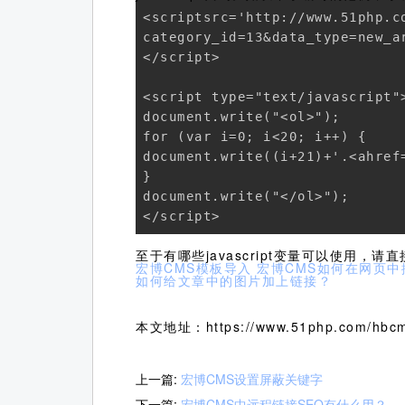
<scriptsrc='http://www.51php.co
category_id=13&data_type=new_a
</script>

<script type="text/javascript">
document.write("<ol>");

for (var i=0; i<20; i++) {

document.write((i+21)+'.<ahref
}

document.write("</ol>");

</script>
至于有哪些javascript变量可以使用
宏博CMS模板导入
宏博CMS如何在网页中
如何给文章中的图片加上链接？
本文地址：https://www.51php.com/hbcm
上一篇:
宏博CMS设置屏蔽关键字
下一篇:
宏博CMS中远程链接SEO有什么用？