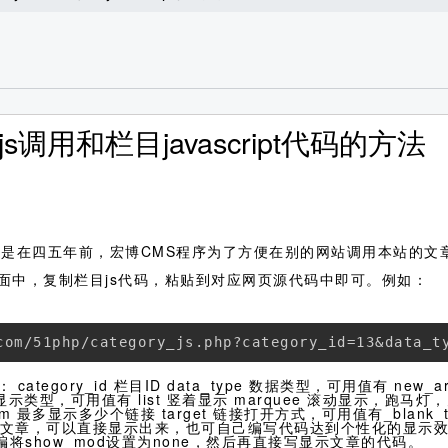
调用和栏目javascript代码的方法
是在四五年前，宏博CMS程序为了方便在别的网站调用本站的文章
面中，复制栏目js代码，粘贴到对应网页源代码中即可。例如：
com/51php/category_js.php?category_id=13&data_t
ry_id 栏目ID data_type 数据类型，可用值有 new_artic
_mod 显示类型，可用值有 list 竖着显示 marquee 滚动显示
最多显示多少个链接 target 链接打开方式，可用值有_blank_top
调用栏目的文章，可以直接显示出来，也可自己编写代码达到个性化的显
小编将show_mod设置为none，然后再直接写显示文章的代码。