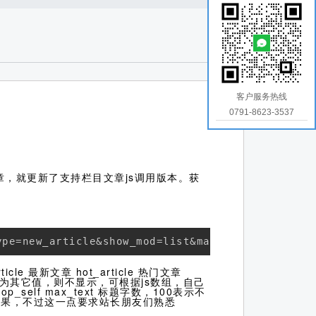
客户服务热线
0791-8623-3537
，就更新了支持栏目文章js调用版本。获
ype=new_article&show_mod=list&max_num=20&target
le 最新文章 hot_article 热门文章
，跑马灯，为其它值，则不显示，可根据js数组，自己
_self max_text 标题字数，100表示不
示效果，不过这一点要求站长朋友们熟悉