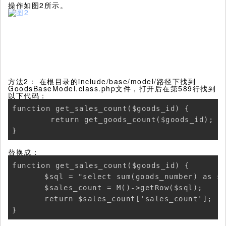
操作如图2所示。
方法2： 在根目录的include/base/model/路径下找到
GoodsBaseModel.class.php文件，打开后在第589行找到
以下代码：
function get_sales_count($goods_id) {

        return get_goods_count($goods_id);

替换成：
function get_sales_count($goods_id) {

	$sql = "select sum(goods_number) as sales_count from ".$this->model->pre."order_goods where goods_id = ".$goods_id;

	$sales_count = M()->getRow($sql);

	return $sales_count['sales_count'];
