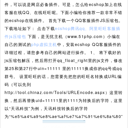
件，可以说是网店必备插件。可是，怎么给ecshop加上在线
客服在线QQ、在线旺旺呢。下面小编给你推荐一款非常不错
的ecshop在线插件。
首先下载一个QQ客服插件JS压缩包。
下载地址如下： 点击下载
ecshop腾讯qq、阿里旺旺客服插
件js压缩包
下面，是无忧主机（www.51php.com）小编在
自己的测试的
php虚拟主机
中，安装ecshop QQ客服插件的
详细过程，请您参考自己的网站进行操作。 1、 将下载好的
js压缩包解压，然后用打开qq_float_right里的js文件，修改
第25和第27行中uin=11111 里的11111换成你的qq号或qq
群号。 设置旺旺的话，您需要先把您的旺旺名转换成URL编
码（可以先到
http://tool.chinaz.com/Tools/URLEncode.aspx）这里转
换，然后再替换uid=11111里的1111为转换后的字符，这里
以“天讯科技”为例，天讯科技转换后的字符
为“%e5%a4%a9%e8%ae%af%e7%a7%91%e6%8a%80”