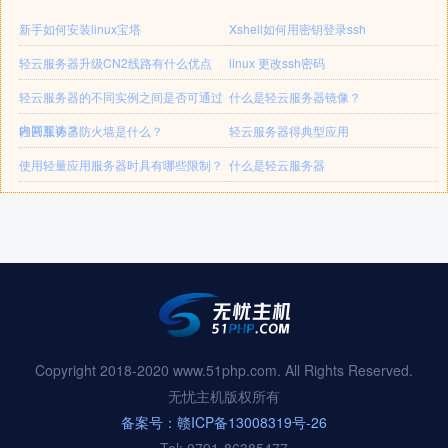
新手如何安装linux宝塔
Xshell如何用密钥登录ssh
轻云服务器升级CN2线路有什么优点
linux 更改ssh密码
轻云服务器的不同实例之间是否可通过
什么是轻云服务器镜像？
内网互访？
轻云服务器防火墙是什么？
轻云服务器得典型应用
使用轻量应用服务器时具有哪些限制？
什么是轻云服务器
Copyright 2018-2020 www.51php.com. All Rights Reserved.
无忧主机版权所有
备案号：赣ICP备13008319号-26
Tel: 0791-86385477