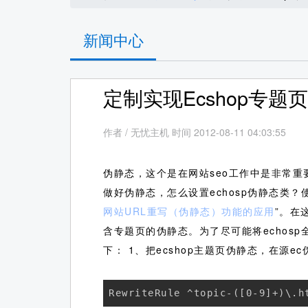
新闻中心
定制实现Ecshop专题
作者
/
无忧主机 时间 2012-08-11 04:03:55
伪静态，这个是在网站seo工作中是非常重
做好伪静态，怎么设置echosp伪静态类
网站URL重写（伪静态）功能的应用
”。在
含专题页的伪静态。为了尽可能将echo
下：
1、把ecshop主题页伪静态，在源ec
RewriteRule ^topic-([0-9]+)\.h