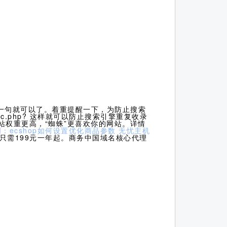
面增一句就可以了。着重提醒一下，为防止搜索
pic.php? 这样就可以防止搜索引擎重复收录
站权重更高，“蜘蛛”更喜欢你的网站。详情
：ecshop如何设置优化商品参数
无忧主机
只需199元一年起。商务中国域名核心代理