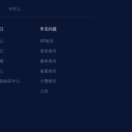
华悦云
口
常见问题
心
AP相关
们
登录相关
频
服务相关
心
备案相关
急响应中心
计费相关
公告