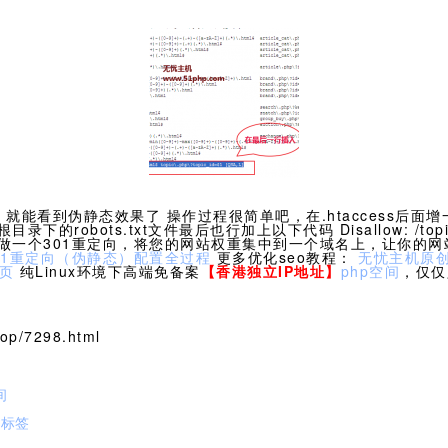
就能看到伪静态效果了 操作过程很简单吧，在.htaccess后
robots.txt文件最后也行加上以下代码 Disallow: /to
做一个301重定向，将您的网站权重集中到一个域名上，让你的网
01重定向（伪静态）配置全过程
更多优化seo教程：
无忧主机原创
示页
纯Linux环境下高端免备案
【香港独立IP地址】
php空间
，仅仅
p/7298.html
间
d标签