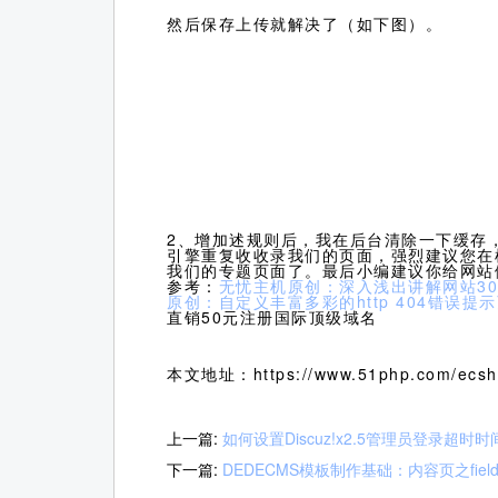
然后保存上传就解决了（如下图）。
2、增加述规则后，我在后台清除一下缓存，
引擎重复收收录我们的页面，强烈建议您在根目录下的
我们的专题页面了。最后小编建议你给网站
参考：
无忧主机原创：深入浅出讲解网站3
原创：自定义丰富多彩的http 404错误提
直销50元注册国际顶级域名
本文地址：https://www.51php.com/ecsho
上一篇:
如何设置Discuz!x2.5管理员登录超时时
下一篇:
DEDECMS模板制作基础：内容页之fiel