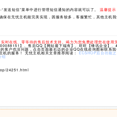
--“发送短信”菜单中进行管理短信通知的内容就可以了。
温馨提示
确保在无忧主机能完美实现，因服务较多，客服繁忙，其他主机我
休、实时在线、零等待的售后技术支持。竭力为您免费处理您在使用
0088151】、售后QQ【网站最下端有】、旺旺【锋讯企业】、40
们的客户也没问题，点击页面最右边的企业QQ在线咨询图标联系
主机的服务！ 无忧主机相关文章推荐阅读：
ECSHOP后台功能
介绍
p/24251.html