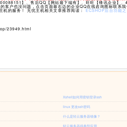
0088151】、售后QQ【网站最下端有】、旺旺【锋讯企业】、40
们的客户也没问题，点击页面最右边的企业QQ在线咨询图标联系
主机的服务！ 无忧主机相关文章推荐阅读：
ECSHOP后台功能
p/23949.html
Xshell如何用密钥登录ssh
linux 更改ssh密码
什么是轻云服务器镜像？
轻云服务器得典型应用