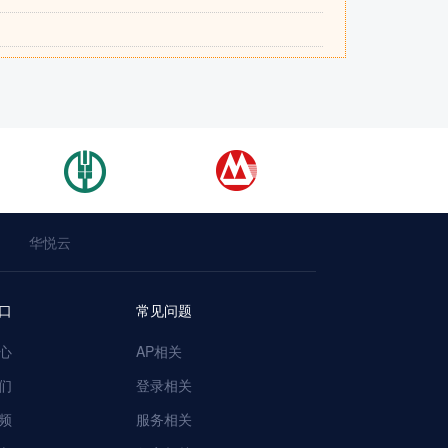
华悦云
口
常见问题
心
AP相关
们
登录相关
频
服务相关