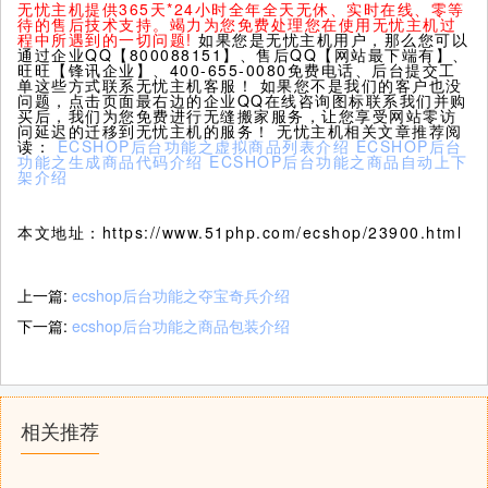
无忧主机提供365天*24小时全年全天无休、实时在线、零等
待的售后技术支持。竭力为您免费处理您在使用无忧主机过
程中所遇到的一切问题!
如果您是无忧主机用户，那么您可以
通过企业QQ【800088151】、售后QQ【网站最下端有】、
旺旺【锋讯企业】、400-655-0080免费电话、后台提交工
单这些方式联系无忧主机客服！ 如果您不是我们的客户也没
问题，点击页面最右边的企业QQ在线咨询图标联系我们并购
买后，我们为您免费进行无缝搬家服务，让您享受网站零访
问延迟的迁移到无忧主机的服务！ 无忧主机相关文章推荐阅
读：
ECSHOP后台功能之虚拟商品列表介绍
ECSHOP后台
功能之生成商品代码介绍
ECSHOP后台功能之商品自动上下
架介绍
本文地址：https://www.51php.com/ecshop/23900.html
上一篇:
ecshop后台功能之夺宝奇兵介绍
下一篇:
ecshop后台功能之商品包装介绍
相关推荐