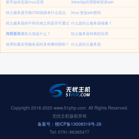
新手如何安装linux宝塔
Xshell如何用密钥登录ssh
轻云服务器升级CN2线路有什么优点
linux 更改ssh密码
轻云服务器的不同实例之间是否可通过
什么是轻云服务器镜像？
内网互访？
轻云服务器防火墙是什么？
轻云服务器得典型应用
使用轻量应用服务器时具有哪些限制？
什么是轻云服务器
Copyright 2018-2020 www.51php.com. All Rights Reserved.
无忧主机版权所有
备案号：赣ICP备13008319号-26
Tel: 0791-86385477