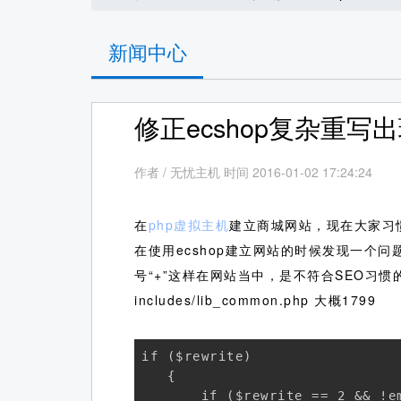
新闻中心
修正ecshop复杂重
作者
/
无忧主机 时间 2016-01-02 17:24:24
在
php虚拟主机
建立商城网站，现在大家习
在使用ecshop建立网站的时候发现一
号“+”这样在网站当中，是不符合SEO习惯
includes/lib_common.php 大概1799
if ($rewrite) 

   { 

       if ($rewrite == 2 && !em