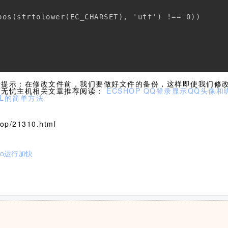
pos(strtolower(EC_CHARSET), 'utf') !== 0)) 



情提示：在修改文件前，我们要做好文件的备份，这样即使我们修
 无忧主机相关文章推荐阅读：
ECSHOP QQ登录显示QQ头像和
RL的简单方法
p/21310.html
to运行加快