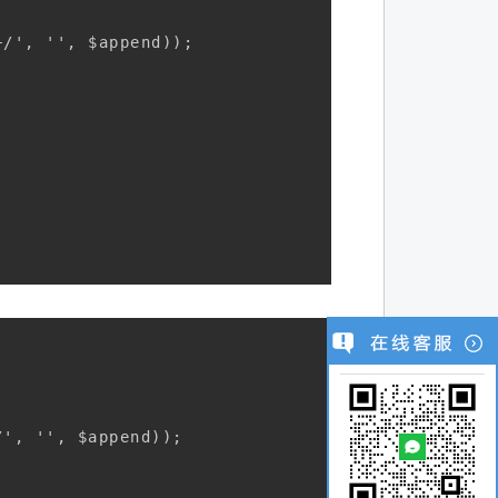
/', '', $append)); 

', '', $append)); 
