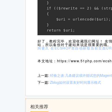
   } 

   if (($rewrite == 2) && (str
   { 

       $uri = urlencode($uri); 
   } 

   return $uri;
好了，教程完毕，欢迎收藏我们网址！ 友
站，所以备份对于建站来说是很重要的哦。
间更久
在ECSHOP里自动获取当前页面U
本文地址：https://www.51php.com/ecsho
上一篇:
经验之谈:几条建议或许能试您的Magen
下一篇:
Zblog如何设置友好时间显示格式
相关推荐