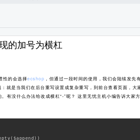
写出现的加号为横杠
惯性的会选择
ecshop
，但通过一段时间的使用，我们会陆续发先
个问题：就是当我们在后台重写设置成复杂重写，到前台查看页面，
的。有没什么办法给改成横杠“-”呢？
这里无忧主机小编告诉大家方法
pty($append)) 
