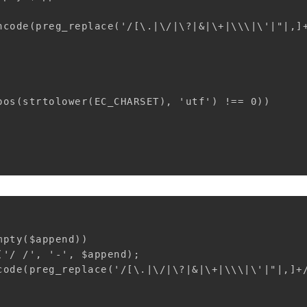
ncode(preg_replace('/[\.|\/|\?|&|\+|\\\|\'|"|,]+
pos(strtolower(EC_CHARSET), 'utf') !== 0)) 



pty($append)) 

'/ /', '-', $append); 

code(preg_replace('/[\.|\/|\?|&|\+|\\\|\'|"|,]+/