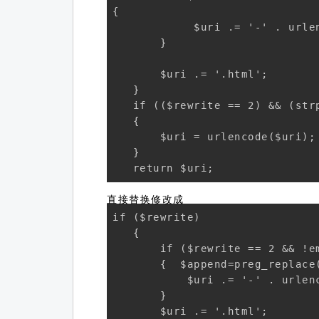
{

            $uri .= '-' . urle
       } 

       $uri .= '.html'; 

   } 

   if (($rewrite == 2) && (str
   { 

       $uri = urlencode($uri); 
   } 

   return $uri;
直接替换修改成
if ($rewrite) 

   { 

       if ($rewrite == 2 && !em
       {  $append=preg_replace(
           $uri .= '-' . urlen
       } 

       $uri .= '.html'; 
