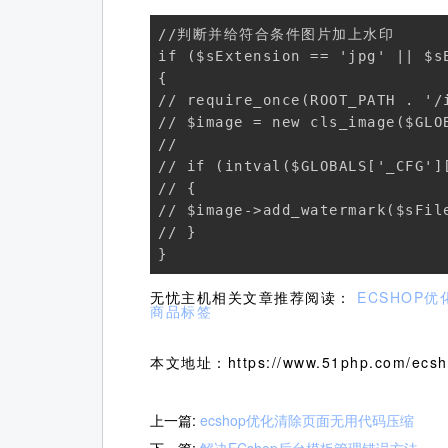
//判断并给符合条件图片加上水印

if ($sExtension == 'jpg' || $s
{

// require_once(ROOT_PATH . '/i
// $image = new cls_image($GLOB
//

// if (intval($GLOBALS['_CFG']
// {

// $image->add_watermark($sFil
// }

}
无忧主机相关文章推荐阅读：
ECSHOP
商品标签
本文地址：https://www.51php.com/ecsho
上一篇:
ecshop优化清除页面无用代码压缩
下一篇:
解决ECshop后台模板管理错误方法