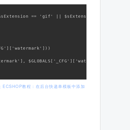
sExtension == 'gif' || $sExtension == 'bmp' )

G']['watermark']))

ermark'], $GLOBALS['_CFG']['watermark_place'], 
法
ECSHOP教程：在后台快递单模板中添加