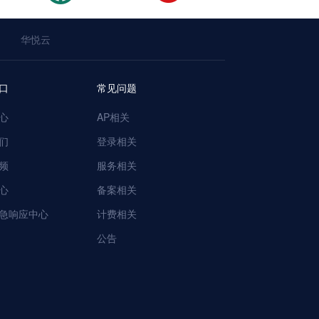
华悦云
口
常见问题
心
AP相关
们
登录相关
频
服务相关
心
备案相关
急响应中心
计费相关
公告