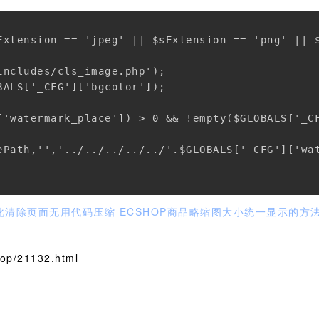
Extension == 'jpeg' || $sExtension == 'png' || $
ncludes/cls_image.php');

ALS['_CFG']['bgcolor']);

['watermark_place']) > 0 && !empty($GLOBALS['_CF
ePath,'','../../../../../'.$GLOBALS['_CFG']['wat
优化清除页面无用代码压缩
ECSHOP商品略缩图大小统一显示的方
p/21132.html