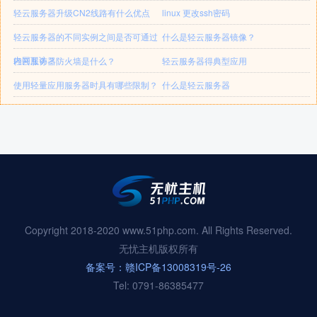
轻云服务器升级CN2线路有什么优点
linux 更改ssh密码
轻云服务器的不同实例之间是否可通过
什么是轻云服务器镜像？
内网互访？
轻云服务器防火墙是什么？
轻云服务器得典型应用
使用轻量应用服务器时具有哪些限制？
什么是轻云服务器
Copyright 2018-2020 www.51php.com. All Rights Reserved.
无忧主机版权所有
备案号：赣ICP备13008319号-26
Tel: 0791-86385477