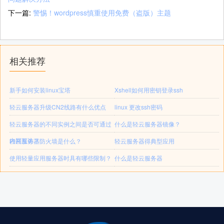
下一篇:
警惕！wordpress慎重使用免费（盗版）主题
相关推荐
新手如何安装linux宝塔
Xshell如何用密钥登录ssh
轻云服务器升级CN2线路有什么优点
linux 更改ssh密码
轻云服务器的不同实例之间是否可通过
什么是轻云服务器镜像？
内网互访？
轻云服务器防火墙是什么？
轻云服务器得典型应用
使用轻量应用服务器时具有哪些限制？
什么是轻云服务器