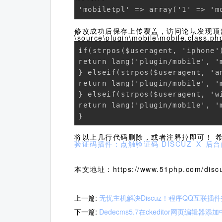
'mobiletpl' => array('1' => 'm
修改成功后保存上传覆盖，访问论坛发现顶
\source\plugin\mobile\mobile.
if(strpos($useragent, 'iphone'
return lang('plugin/mobile', 'm
} elseif(strpos($useragent, 'an
return lang('plugin/mobile', 'm
} elseif(strpos($useragent, 'wi
return lang('plugin/mobile', 'm
}
将以上几行代码删除，或者注释掉即可！ 
验证码插件：点触验证码
DISCUZ X 
本文地址：https://www.51php.com/discu
上一篇:
无忧主机解决Discuz！程序QQ互联插件
下一篇:
Dedecms5.7在ckeditor网页编辑器