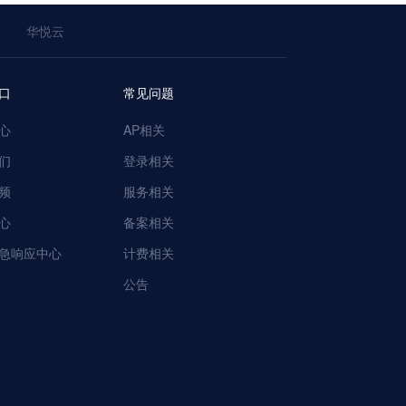
华悦云
口
常见问题
心
AP相关
们
登录相关
频
服务相关
心
备案相关
急响应中心
计费相关
公告