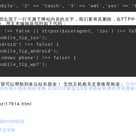
obile', '2' => 'touch', '3' => 'wml','yes' => '
部出现了一行不属于网站内容的文字，我们要将其删除，在FTP中
class.php，用文本编辑器找到如下代码：
) !== false || strpos($useragent, 'ios') !== fal
obile_tip_ios');

droid') !== false) {

obile_tip_android');

ndows phone') !== false) {

obile_tip_wp7');

希望可以帮助到各位站长朋友！ 无忧主机相关文章推荐阅读：
DI
后台的风格不能有效的更换
DISCUZ修改QQ登录图标和微信登录图
z/17914.html
报31000错误
添加中文字体