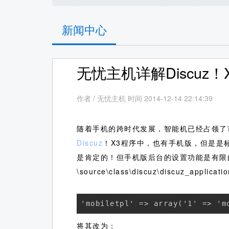
新闻中心
无忧主机详解Discuz
作者
/
无忧主机 时间 2014-12-14 22:14:39
随着手机的跨时代发展，智能机已经占领了
Discuz
！X3程序中，也有手机版，但是是
是肯定的！但手机版后台的设置功能是有限
\source\class\discuz\discuz_a
'mobiletpl' => array('1' => 'm
将其改为：