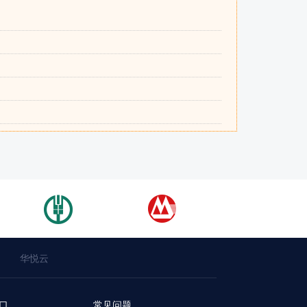
华悦云
口
常见问题