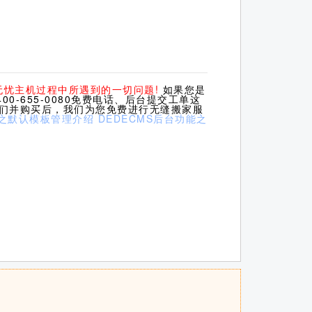
无忧主机过程中所遇到的一切问题!
如果您是
0-655-0080免费电话、后台提交工单这
我们并购买后，我们为您免费进行无缝搬家服
能之默认模板管理介绍
DEDECMS后台功能之