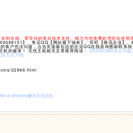
休、实时在线、零等待的售后技术支持。竭力为您免费处理您在使用
0088151】、售后QQ【网站最下端有】、旺旺【锋讯企业】、40
们的客户也没问题，点击页面最右边的企业QQ在线咨询图标联系
主机的服务！ 无忧主机相关文章推荐阅读：
DEDECMS后台功
配送方式介绍
cms/22966.html
le or directory解决方法总结