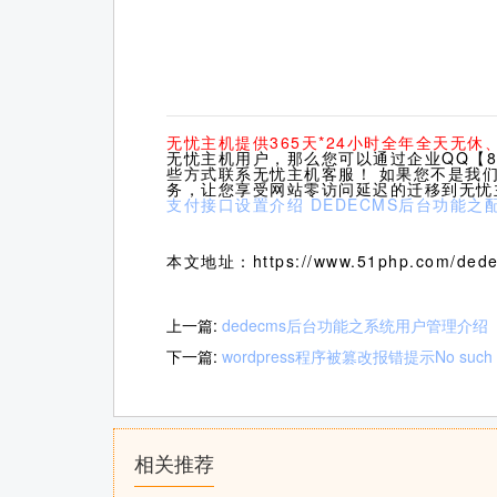
无忧主机提供365天*24小时全年全天无
无忧主机用户，那么您可以通过企业QQ【80
些方式联系无忧主机客服！ 如果您不是我
务，让您享受网站零访问延迟的迁移到无忧
支付接口设置介绍
DEDECMS后台功能之
本文地址：https://www.51php.com/dede
上一篇:
dedecms后台功能之系统用户管理介绍
下一篇:
wordpress程序被篡改报错提示No such fi
相关推荐