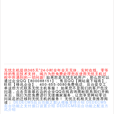
无忧主机提供365天*24小时全年全天无休、实时在线、零等
待的售后技术支持。竭力为您免费处理您在使用无忧主机过
程中所遇到的一切问题!
如果您是无忧主机用户，那么您可以
通过企业QQ【800088151】、售后QQ【网站最下端有】、
旺旺【锋讯企业】、400-655-0080免费电话、后台提交工
单这些方式联系无忧主机客服！ 如果您不是我们的客户也没
问题，点击页面最右边的企业QQ在线咨询图标联系我们并购
买后，我们为您免费进行无缝搬家服务，让您享受网站零访
问延迟的迁移到无忧主机的服务！ 无忧主机相关文章推荐阅
读：
DEDECMS后台功能之默认模板管理介绍
DEDECMS
后台功能之支付接口设置介绍
DEDECMS后台功能之配送方
式介绍