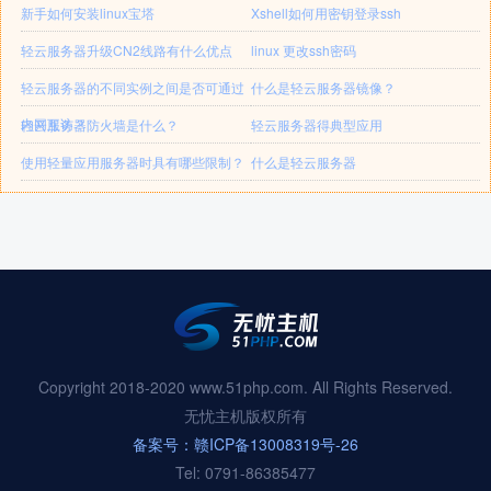
新手如何安装linux宝塔
Xshell如何用密钥登录ssh
轻云服务器升级CN2线路有什么优点
linux 更改ssh密码
轻云服务器的不同实例之间是否可通过
什么是轻云服务器镜像？
内网互访？
轻云服务器防火墙是什么？
轻云服务器得典型应用
使用轻量应用服务器时具有哪些限制？
什么是轻云服务器
Copyright 2018-2020 www.51php.com. All Rights Reserved.
无忧主机版权所有
备案号：赣ICP备13008319号-26
Tel: 0791-86385477