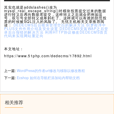
其实也就是addslashes()改为
mysql_real_escape_string()对模块投票提交过来的数据
进行转义后再向数据库提交，这样转义之后就会把例如逗
号，双引号全部转义成单斜杠了。这样就可以有效的防范投
票的时候被SQL注入的风险了。 无忧主机相关文章推荐阅
读：
DEDECMS后台模块管理空白的解决方法
织梦程序中
PLUS文件作用介绍及安全设置
DEDECMS安装WAP之后登
录后台报错的解决方法
利用HTTP协议修改DEDECMS首页
代码来实现网站重定向
本文地址：
https://www.51php.com/dedecms/17892.html
上一篇:
WordPress的作者url修改与移除以修改教程
下一篇:
Ecshop 如何在导航栏添加站内帮助文档
相关推荐