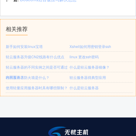
相关推荐
新手如何安装linux宝塔
Xshell如何用密钥登录ssh
轻云服务器升级CN2线路有什么优点
linux 更改ssh密码
轻云服务器的不同实例之间是否可通过
什么是轻云服务器镜像？
内网互访？
轻云服务器防火墙是什么？
轻云服务器得典型应用
使用轻量应用服务器时具有哪些限制？
什么是轻云服务器