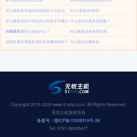
轻云服务器升级CN2线路有什么优点
linux 更改ssh密码
轻云服务器的不同实例之间是否可通过
什么是轻云服务器镜像？
内网互访？
轻云服务器防火墙是什么？
轻云服务器得典型应用
使用轻量应用服务器时具有哪些限制？
什么是轻云服务器
Copyright 2018-2020 www.51php.com. All Rights Reserved.
无忧主机版权所有
备案号：赣ICP备13008319号-26
Tel: 0791-86385477