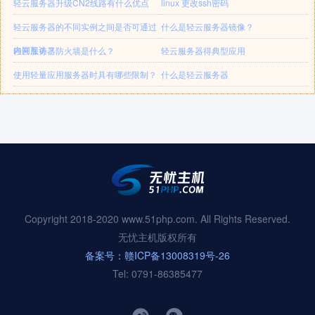
轻云服务器升级CN2线路有什么优点
linux 更改ssh密码
轻云服务器的不同实例之间是否可通过
什么是轻云服务器镜像？
内网互访？
轻云服务器防火墙是什么？
轻云服务器得典型应用
使用轻量应用服务器时具有哪些限制？
什么是轻云服务器
Copyright 2018-2020 www.51php.com. All Rights Reserved.
无忧主机版权所有
备案号：赣ICP备13008319号-26
Tel: 0791-86385477