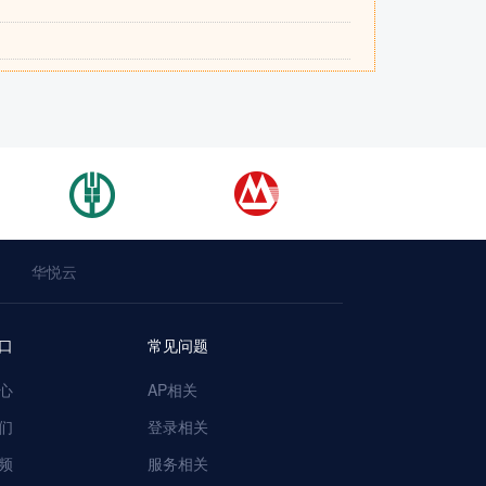
华悦云
口
常见问题
心
AP相关
们
登录相关
频
服务相关