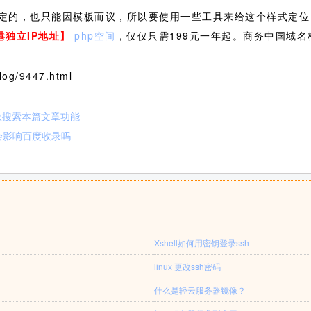
定的，也只能因模板而议，所以要使用一些工具来给这个样式定位
港独立IP地址】
php空间
，仅仅只需199元一年起。商务中国域名
og/9447.html
歌搜索本篇文章功能
会影响百度收录吗
Xshell如何用密钥登录ssh
linux 更改ssh密码
什么是轻云服务器镜像？