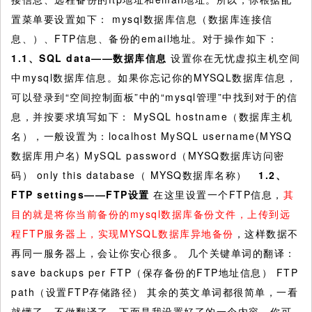
置菜单要设置如下： mysql数据库信息（数据库连接信
息、）、FTP信息、备份的email地址。对于操作如下：
1.1
、SQL data——数据库信息
设置你在无忧虚拟主机空间
中mysql数据库信息。如果你忘记你的MYSQL数据库信息，
可以登录到“空间控制面板”中的“mysql管理”中找到对于的信
息，并按要求填写如下： MySQL hostname（数据库主机
名），一般设置为：localhost MySQL username(MYSQ
数据库用户名) MySQL password（MYSQ数据库访问密
码） only this database（ MYSQ数据库名称）
1.2
、
FTP settings——FTP设置
在这里设置一个FTP信息，
其
目的就是将你当前备份的mysql数据库备份文件，上传到远
程FTP服务器上，实现MYSQL数据库异地备份
，这样数据不
再同一服务器上，会让你安心很多。 几个关键单词的翻译：
save backups per FTP（保存备份的FTP地址信息） FTP
path（设置FTP存储路径） 其余的英文单词都很简单，一看
就懂了，不做翻译了。下面是我设置好了的一个内容，你可