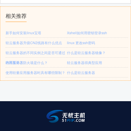
相关推荐
新手如何安装linux宝塔
Xshell如何用密钥登录ssh
轻云服务器升级CN2线路有什么优点
linux 更改ssh密码
轻云服务器的不同实例之间是否可通过
什么是轻云服务器镜像？
内网互访？
轻云服务器防火墙是什么？
轻云服务器得典型应用
使用轻量应用服务器时具有哪些限制？
什么是轻云服务器