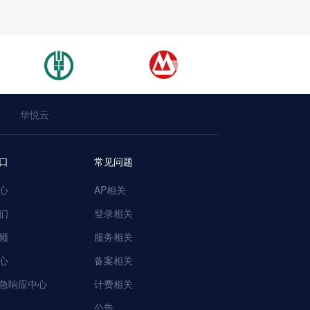
华悦云
口
常见问题
心
AP相关
们
登录相关
频
服务相关
心
备案相关
急响应中心
计费相关
公告